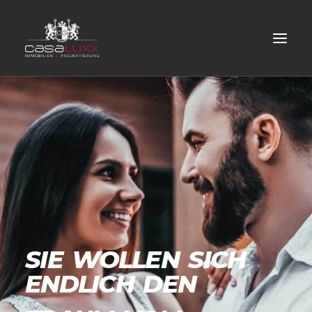
CASALUXX IMMOBILIEN
SIE
WOLLEN
SICH
ENDLICH
DEN
TRAUM
VOM