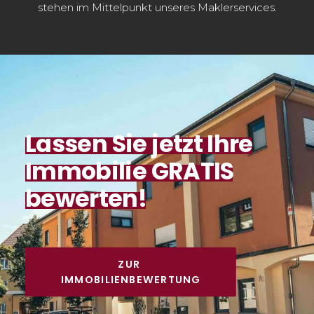
stehen im Mittelpunkt unseres Maklerservices.
Lassen
Sie
jetzt
Ihre
Immobilie
GRATIS
bewerten!
ZUR 
IMMOBILIENBEWERTUNG