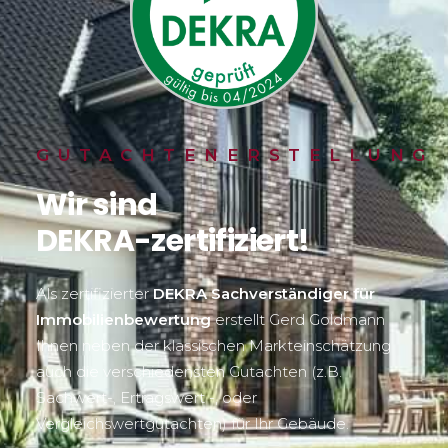
GUTACHTENERSTELLUNG
Wir
sind
DEKRA-zertifiziert!
Als zertifizierter
DEKRA Sachverständiger für
Immobilienbewertung
erstellt Gerd Goldmann
Ihnen neben der klassischen Markteinschätzung
auch die verschiedensten Gutachten (z.B.
Sachwert-, Ertragswert -, oder
Vergleichswertgutachten) für Ihr Gebäude.